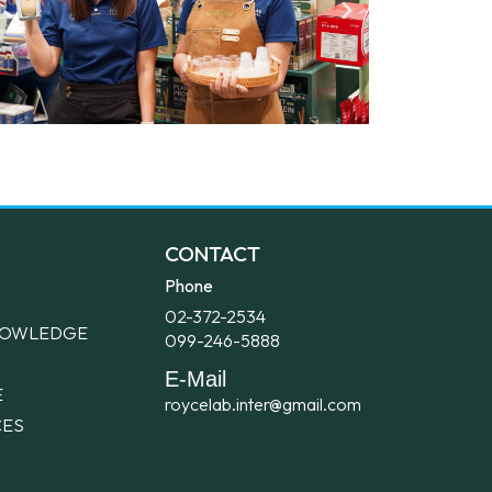
CONTACT
Phone
02-372-2534
KNOWLEDGE
099-246-5888​
E-Mail
E
roycelab.inter@gmail.com
CES