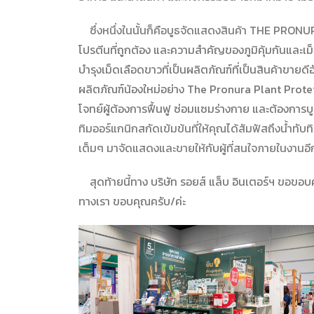
ซึ่งหนึ่งในนั้นก็คือบูธจัดแสดงสินค้า THE PRON
โปรตีนที่ถูกต้อง และความสำคัญของภูมิคุ้มกันและ
บำรุงเม็ดเลือดขาวที่เป็นผลิตภัณฑ์ที่เป็นสินค้าขายด
ผลิตภัณฑ์น้องใหม่อย่าง The Pronura Plant Prot
โจทย์ผู้ต้องการฟื้นฟู ซ่อมแซมร่างกาย และต้องการบู
ทิมออร์แกนิกสกัดเข้มข้นที่ให้คุณได้สัมฟัสถึงน้ำทับท
เต็มๆ มาจัดแสดงและขายให้กับผู้ที่สนใจภายในงานอีกด
สุดท้ายนี้ทาง บริษัท รอยส์ แล็บ อินเตอร์ฯ ขอขอบคุ
ทางเรา ขอบคุณครับ/ค่ะ